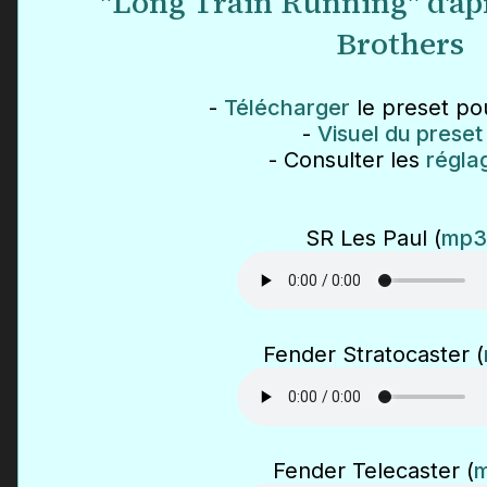
"Long Train Running" d'ap
Brothers
-
Télécharger
le preset po
-
Visuel du preset
- Consulter les
régla
SR Les Paul (
mp3
Fender Stratocaster (
Fender Telecaster (