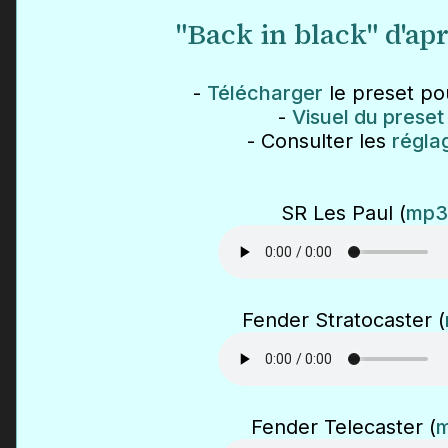
"Back in black" d'a
-
Télécharger
le preset pou
-
Visuel du preset
- Consulter les
régla
SR Les Paul (
mp3
Fender Stratocaster (
Fender Telecaster (