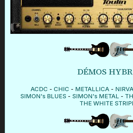
DÉMOS HYBR
ACDC
-
CHIC
-
METALLICA
-
NIRV
SIMON's BLUES
-
SIMON's METAL
-
TH
THE WHITE STRIP