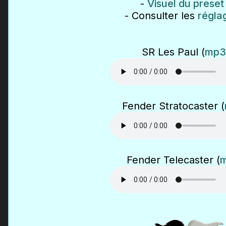
-
Visuel du preset
- Consulter les
régla
SR Les Paul (
mp3
Fender Stratocaster (
Fender Telecaster (