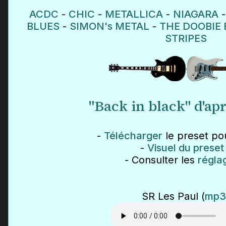
ACDC
-
CHIC
-
METALLICA
-
NIAGARA
BLUES
-
SIMON's METAL
-
THE DOOBIE
STRIPES
"Back in black" d'a
-
Télécharger
le preset po
-
Visuel du preset
- Consulter les
régla
SR Les Paul (
mp3