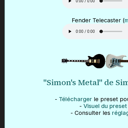
Fender Telecaster (
"Simon's Metal" de S
-
Télécharger
le preset po
-
Visuel du preset
- Consulter les
régla