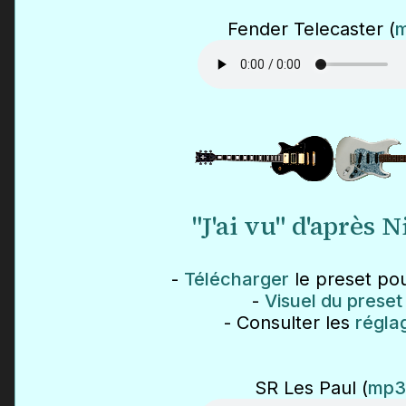
Fender Telecaster (
"J'ai vu" d'après 
-
Télécharger
le preset pou
-
Visuel du preset
- Consulter les
régla
SR Les Paul (
mp3