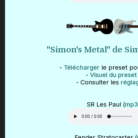
"Simon's Metal" de S
-
Télécharger
le preset pou
-
Visuel du preset
- Consulter les
régla
SR Les Paul (
mp3
Fender Stratocaster (