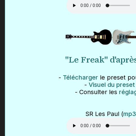
"Le Freak" d'aprè
-
Télécharger
le preset pou
-
Visuel du preset
- Consulter les
régla
SR Les Paul (
mp3