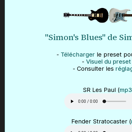
"Simon's Blues" de S
-
Télécharger
le preset po
-
Visuel du preset
- Consulter les
régla
SR Les Paul (
mp3
Fender Stratocaster (