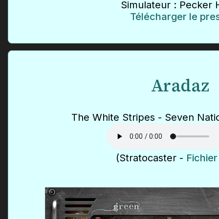
Simulateur : Pecker
Télécharger le pre
Aradaz
The White Stripes - Seven Nat
(Stratocaster -
Fichie