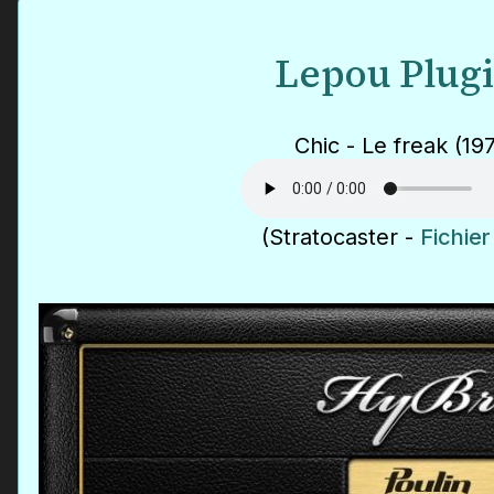
Lepou Plug
Chic - Le freak (19
(Stratocaster -
Fichie