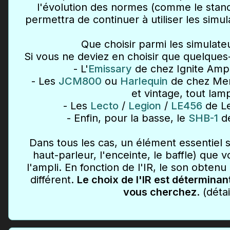
l'évolution des normes (comme le sta
permettra de continuer à utiliser les simula
Que choisir parmi les simulateu
Si vous ne deviez en choisir que quelques-u
- L'
Emissary
de chez Ignite Amps
- Les
JCM800
ou
Harlequin
de chez Merc
et vintage, tout lam
- Les
Lecto
/
Legion
/
LE456
de Le
- Enfin, pour la basse, le
SHB-1
de
Dans tous les cas, un élément essentiel se
haut-parleur, l'enceinte, le baffle) que v
l'ampli. En fonction de l'IR, le son obten
différent.
Le choix de l'IR est déterminan
vous cherchez
. (déta