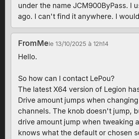
under the name JCM900ByPass. I us
ago. I can't find it anywhere. I would
FromMe
le 13/10/2025 à 12h14
Hello.
So how can I contact LePou?
The latest X64 version of Legion ha
Drive amount jumps when changing
channels. The knob doesn't jump, b
drive amount jump when tweaking a l
knows what the default or chosen s