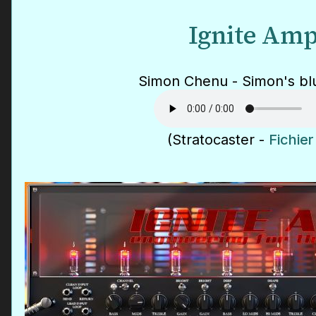
Ignite Am
Simon Chenu - Simon's bl
(Stratocaster -
Fichie